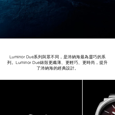
Luminor Due系列與眾不同，是沛納海最為靈巧的系
列。Luminor Due錶殼更纖薄、更輕巧、更時尚，提升
了沛納海的經典設計。
Image
1
of
5