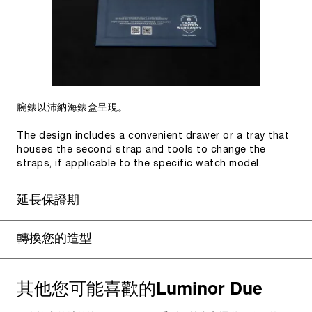
腕錶以沛納海錶盒呈現。
The design includes a convenient drawer or a tray that
houses the second strap and tools to change the
straps, if applicable to the specific watch model.
延長保證期
轉換您的造型
其他您可能喜歡的
Luminor Due