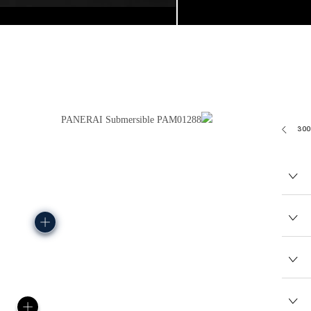
135.0G
P900