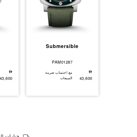
Submersible
PAM01287
⃃
مع احتساب ضريبة
⃃
43,600
المبيعات
43,600
خيارات ا