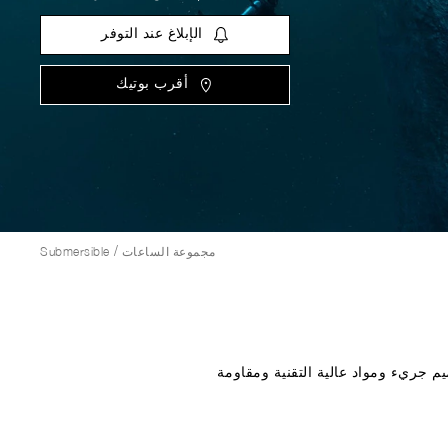
الإبلاغ عند التوفر
أقرب بوتيك
/
مجموعة الساعات
Submersible
رين. تصميم جريء ومواد عالية التقنية ومقاومة