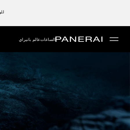
للو
الساعات
عالم بانيراي