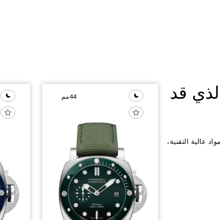
ذي قد
44مم
Pa. تصميم جريء، ومواد عالية التقنية،