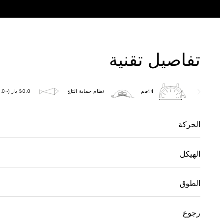
تفاصيل تقنية
44مم
نظام حماية التاج
30.0 بار (~300.0 متر)
الحركة
الهيكل
الطوق
رجوع