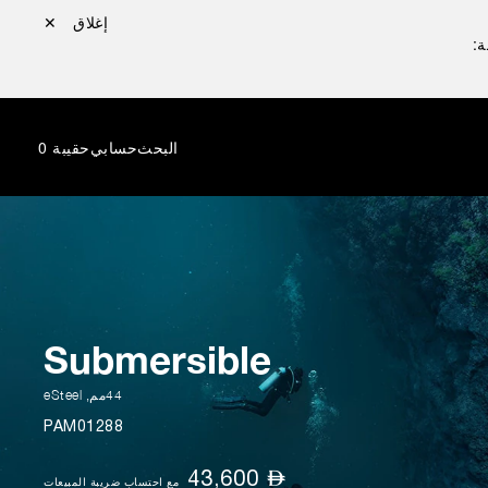
إغلاق ✕
ة:
البحث
حسابي
حقيبة
0
Submersible
44مم
,
eSteel
PAM01288
⃃
43,600
مع احتساب ضريبة المبيعات