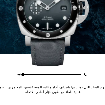
Submers، التي تمثّل روح البحار التي تمتاز بها بانيراي، أداة مثالية للمستكشفين المغام
عالية للماء مع طوق دوّار أحادي الاتجاه.