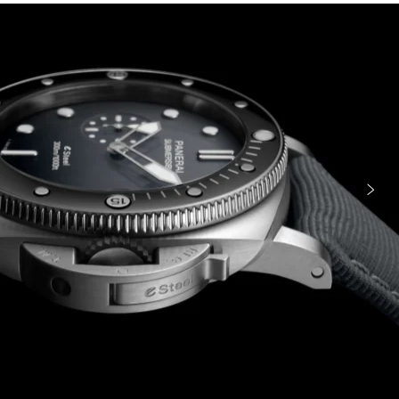
Imag
o