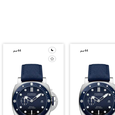
44مم
44مم