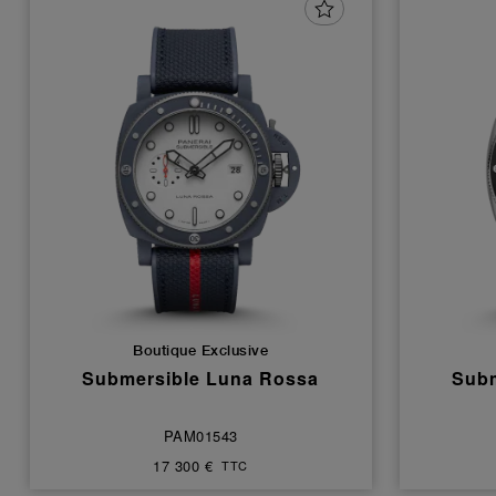
Boutique Exclusive
Submersible Luna Rossa
Subm
PAM01543
17 300 €
TTC