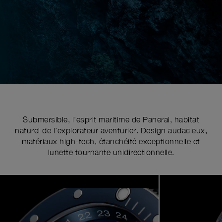
Submersible, l’esprit maritime de Panerai, habitat
naturel de l’explorateur aventurier. Design audacieux,
matériaux high-tech, étanchéité exceptionnelle et
lunette tournante unidirectionnelle.
Image
1
of
5