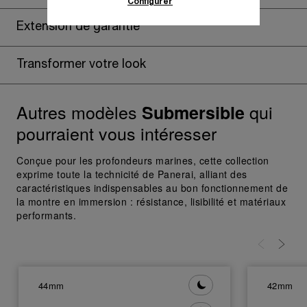
Configurer
En cliquant sur « Tout accepter », vous
Extension de garantie
donnez votre consentement pour l’utilisation
des cookies susmentionnés
En cliquant sur « Tout refuser », vous
Transformer votre look
donnez votre consentement uniquement
pour l’utilisation des cookies techniques.
Autres modèles
qui
Submersible
pourraient vous intéresser
Conçue pour les profondeurs marines, cette collection
exprime toute la technicité de Panerai, alliant des
caractéristiques indispensables au bon fonctionnement de
la montre en immersion : résistance, lisibilité et matériaux
performants.
44mm
42mm