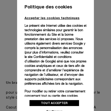
Politique des cookies
Accepter les cookies techniques
Le présent site Internet utilise des cookies et
technologies similaires pour garantir le bon
fonctionnement du Site et la bonne
prestation des services ici proposes. Nous
utilisons également divers services Google y
compris la personnalisation des annonces
(pour plus d'informations, veuillez consulter
le
site Confidentialité et conditions
d'utilisation de Google
) ainsi que nos propres
cookies analytiques et ceux de tiers afin de
comprendre et d'améliorer l'expérience de
navigation de l'utilisateur, et d'envoyer des
supports publicitaires correspondant aux
Un bracelet supplémentaire est également inclus,
préférences affichées lors de la navigation.
Pour modifier ou retirer votre consentement
pour une polyvalence pratique sans compromis sur le
concernant tout ou partie des cookies,
style choisi de la montre.
cliquez sur « Configurer » ou consultez notre
TOUT ACCEPTER
politique des cookies
pour obtenir plus
Caoutchouc accordéon bleu foncé, STD, 22/20, BA
d’informations.