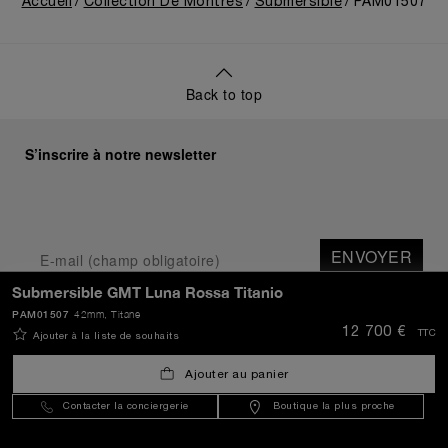
Accueil
Collection De Montres
Submersible
PAM01507
Back to top
S’inscrire à notre newsletter
ENVOYER
Submersible GMT Luna Rossa Titanio
PAM01507
42mm
, Titane
Belgium
(
EUR €
)
- FR
12 700 €
TTC
Ajouter à la liste de souhaits
Ajouter au panier
Service Client
Contacter la conciergerie
Boutique la plus proche